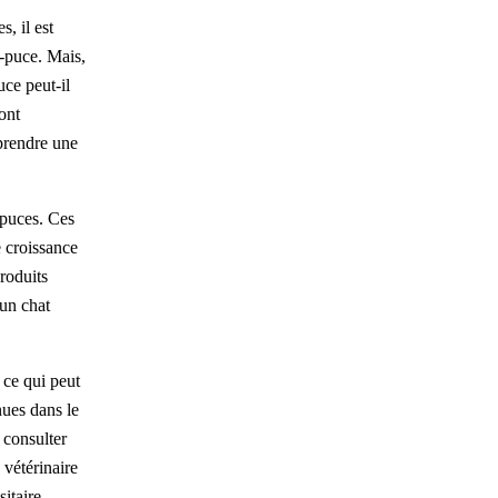
, il est
i-puce. Mais,
uce peut-il
sont
 prendre une
-puces. Ces
e croissance
produits
 un chat
 ce qui peut
ues dans le
e consulter
 vétérinaire
itaire.