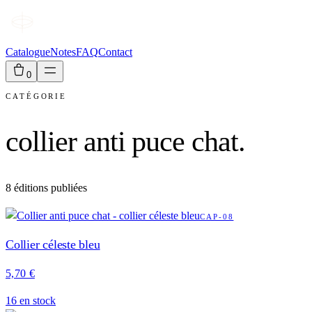
Catalogue
Notes
FAQ
Contact
0
CATÉGORIE
collier anti puce chat
.
8
éditions publiées
CAP-08
Collier céleste bleu
5,70 €
16
en stock