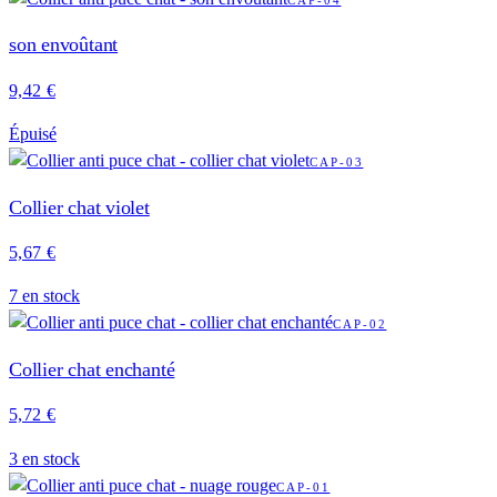
CAP-04
son envoûtant
9,42 €
Épuisé
CAP-03
Collier chat violet
5,67 €
7
en stock
CAP-02
Collier chat enchanté
5,72 €
3
en stock
CAP-01