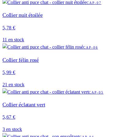
CAP-07
Collier nuit étoilée
5,78 €
11
en stock
CAP-06
Collier félin rosé
5,99 €
21
en stock
CAP-05
Collier éclatant vert
5,67 €
3
en stock