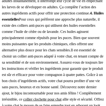
adultes instantanément, il interrompt leur cycle de vie en empêchant
les larves de se développer en adultes. Ça complète l’action des
autres ingrédients actifs pour offrir une protection continue.
4. Huiles
essentielles
Pour ceux qui préfèrent une approche plus naturelle, il
existe des colliers anti-puces qui utilisent des huiles essentielles
comme l’huile de cèdre ou de lavande. Ces huiles agissent
principalement comme répulsifs pour les puces. Bien que souvent
moins puissantes que les produits chimiques, elles offrent une
alternative plus douce pour les chats sensibles.Il est essentiel de
choisir un collier anti-puces adapté à votre chat, en tenant compte de
sa sensibilité et de son environnement. Assurez-vous de toujours lire
les instructions et vérifier les ingrédients pour garantir que le produit
est sûr et efficace pour votre compagnon à quatre pattes. Grâce à un
bon choix d’ingrédients actifs, votre chat pourra profiter d’une vie
sans puces, heureux et en bonne santé. Découvrez notre dernier
ajout, le bijou incontournable pour nos amis félins ! Complètement
irrésistible, ce
collier clochette pour chat
allie style et sécurité. Offrez
à votre chat le moyen de se faire entendre tout en arborant un look