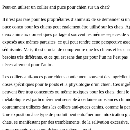
Peut-on utiliser un collier anti puce pour chien sur un chat?
Il n’est pas rare pour les propriétaires d’animaux de se demander si un 
puce conçu pour les chiens peut également être utilisé sur les chats. Ap
deux animaux domestiques partagent souvent les mêmes espaces de vi
exposés aux mêmes parasites, ce qui peut rendre cette perspective ass
séduisante. Mais, il est crucial de comprendre que les chiens et les cha
besoins très différents, et ce qui est sans danger pour l’un ne l’est pas
nécessairement pour l’autre.
Les colliers anti-puces pour chiens contiennent souvent des ingrédients
doses spécifiques pour le poids et la physiologie d’un chien. Ces ingr
peuvent être trop concentrés ou même toxiques pour les chats, dont le
métabolique est particulièrement sensible à certaines substances chim
couramment utilisées dans les colliers anti-puces canins, comme la pe
Une exposition à ce type de produit peut entraîner une intoxication gr
chats, se manifestant par des tremblements, de la salivation excessive,
vomissements, des convulsions ou même la mort.