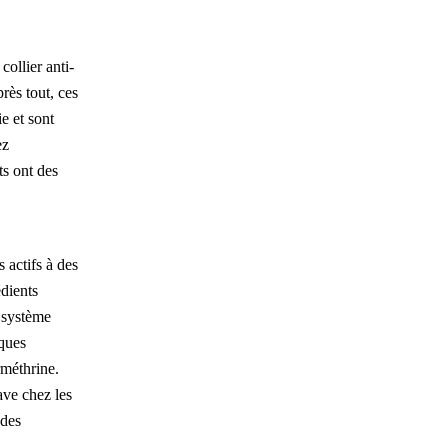
collier anti-
rès tout, ces
e et sont
ez
ts ont des
 actifs à des
édients
 système
iques
rméthrine.
ave chez les
 des