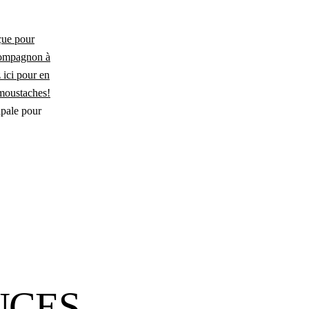
çue pour
e compagnon à
 ici pour en
 moustaches!
ipale pour
UCES