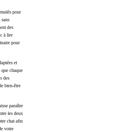
ormulés pour
s sans
ment des
 à lire
rinaire pour
daptées et
s que chaque
ns des
le bien-être
isse paraître
ntre les deux
tre chat afin
de votre