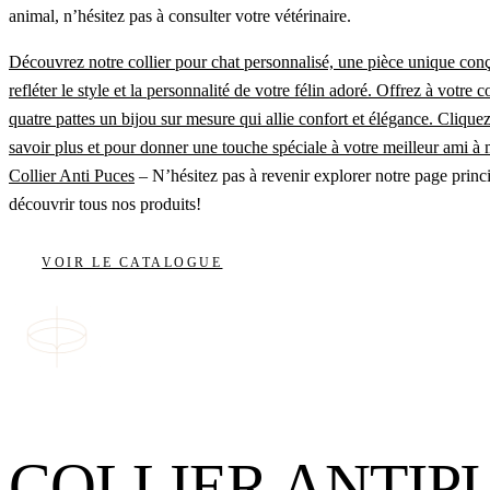
animal, n’hésitez pas à consulter votre vétérinaire.
Découvrez notre collier pour chat personnalisé, une pièce unique con
refléter le style et la personnalité de votre félin adoré. Offrez à votr
quatre pattes un bijou sur mesure qui allie confort et élégance. Cliquez
savoir plus et pour donner une touche spéciale à votre meilleur ami à
Collier Anti Puces
– N’hésitez pas à revenir explorer notre page princ
découvrir tous nos produits!
VOIR LE CATALOGUE
COLLIER ANTIP