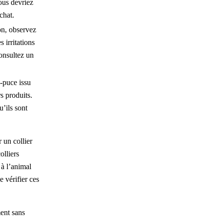
Vous devriez
chat.
on, observez
 irritations
onsultez un
-puce issu
s produits.
’ils sont
r un collier
olliers
à l’animal
e vérifier ces
ment sans