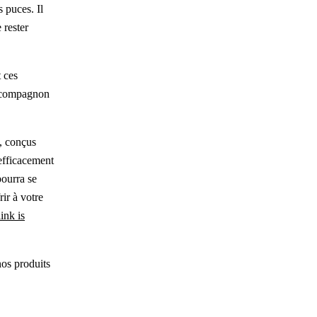
 puces. Il
 rester
t ces
e compagnon
s, conçus
 efficacement
pourra se
ir à votre
ink is
nos produits