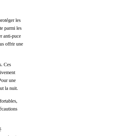
rotéger les
e parmi les
ier anti-puce
s offrir une
s. Ces
ssivement
 Pour une
ut la nuit.
fortables,
écautions
é