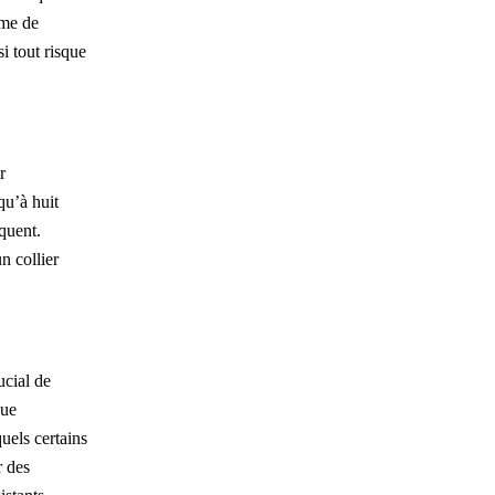
sme de
si tout risque
r
qu’à huit
quent.
n collier
ucial de
que
uels certains
r des