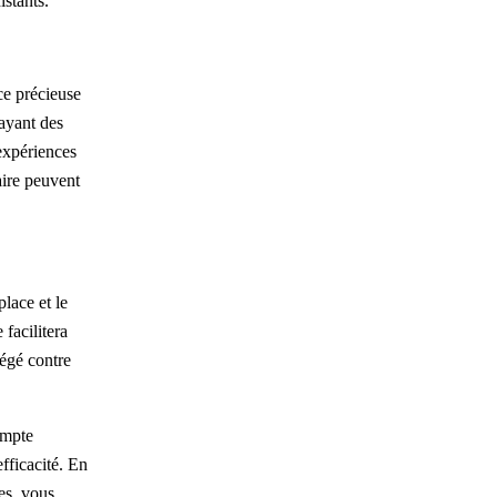
stants.
ce précieuse
 ayant des
expériences
aire peuvent
place et le
 facilitera
tégé contre
ompte
efficacité. En
es, vous