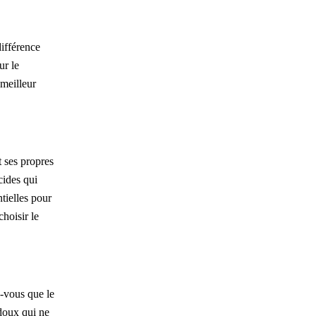
différence
ur le
 meilleur
t ses propres
cides qui
ntielles pour
hoisir le
z-vous que le
 doux qui ne