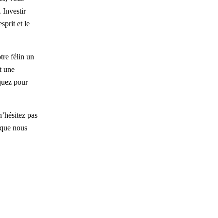
 Investir
sprit et le
tre félin un
t une
iquez pour
n’hésitez pas
 que nous