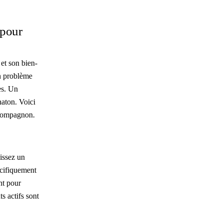
 pour
et son bien-
un problème
es. Un
haton. Voici
t compagnon.
sissez un
écifiquement
nt pour
s actifs sont