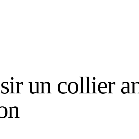
r un collier an
on