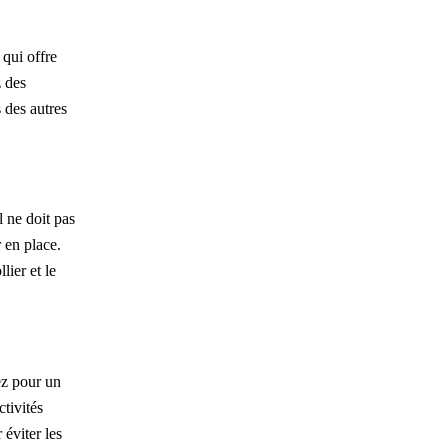
 qui offre
z des
s des autres
l ne doit pas
r en place.
lier et le
ez pour un
ctivités
éviter les