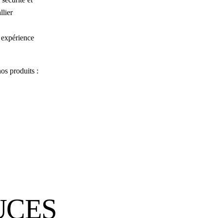
llier
 expérience
os produits :
UCES