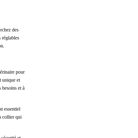
erchez des
 réglables
on.
térinaire pour
t unique et
s besoins et à
t essentiel
 collier qui
sécurité et