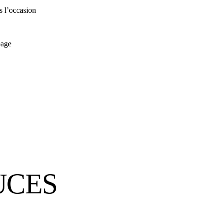
s l’occasion
page
UCES