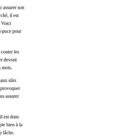
ur assurer son
hé, il est
. Voici
ti-puce pour
 contre les
r devrait
s mois.
iaux sûrs
t provoquer
ous assurer
il est donc
pte bien à la
p lâche.