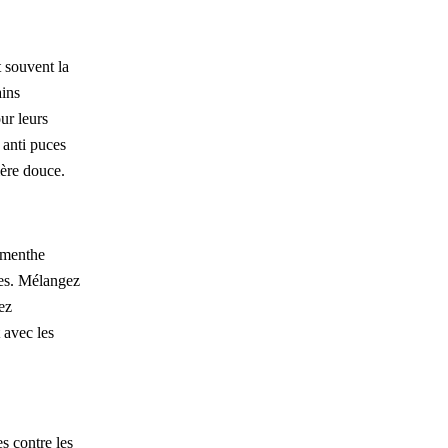
 souvent la
ains
ur leurs
 anti puces
ière douce.
e menthe
ces. Mélangez
ez
 avec les
s contre les