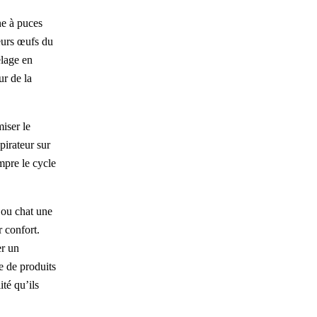
ne à puces
leurs œufs du
elage en
ur de la
iser le
irateur sur
ompre le cycle
 ou chat une
r confort.
er un
e de produits
té qu’ils