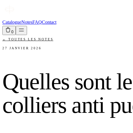
Catalogue
Notes
FAQ
Contact
0
←
TOUTES LES NOTES
27 JANVIER 2026
Quelles sont le
colliers anti p