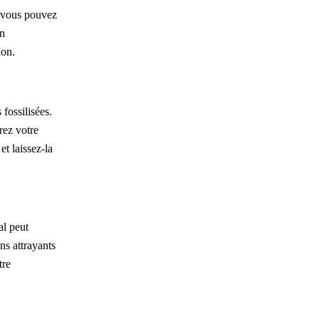
e vous pouvez
un
non.
fossilisées.
rez votre
et laissez-la
al peut
ns attrayants
tre