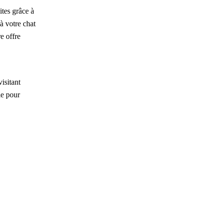
tes grâce à
 à votre chat
e offre
isitant
le pour