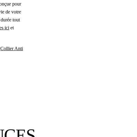
conçue pour
vie de votre
 durée tout
s ici
et
:
Collier Anti
UCES