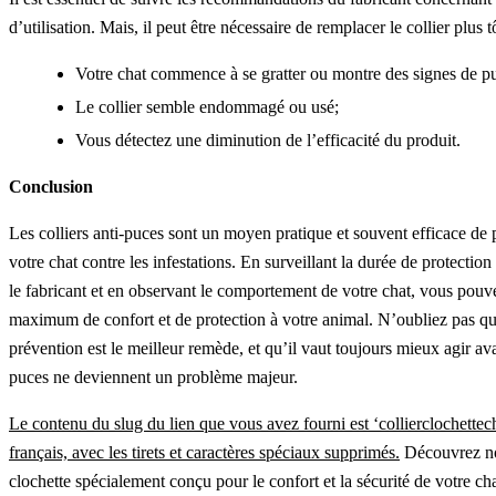
d’utilisation. Mais, il peut être nécessaire de remplacer le collier plus tô
Votre chat commence à se gratter ou montre des signes de p
Le collier semble endommagé ou usé;
Vous détectez une diminution de l’efficacité du produit.
Conclusion
Les colliers anti-puces sont un moyen pratique et souvent efficace de 
votre chat contre les infestations. En surveillant la durée de protection
le fabricant et en observant le comportement de votre chat, vous pouv
maximum de confort et de protection à votre animal. N’oubliez pas qu
prévention est le meilleur remède, et qu’il vaut toujours mieux agir av
puces ne deviennent un problème majeur.
Le contenu du slug du lien que vous avez fourni est ‘collierclochettec
français, avec les tirets et caractères spéciaux supprimés.
Découvrez not
clochette spécialement conçu pour le confort et la sécurité de votre cha