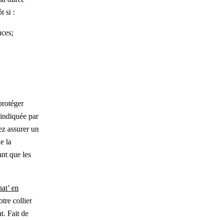
t si :
uces;
protéger
 indiquée par
ez assurer un
e la
ant que les
hat’ en
re collier
t. Fait de