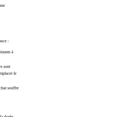
 une
puce :
istants à
es sont
emplacer le
 chat souffre
 la durée