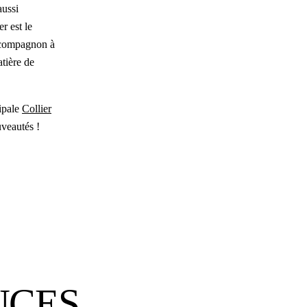
aussi
r est le
r compagnon à
atière de
ipale
Collier
uveautés !
UCES