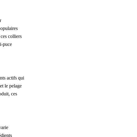
r
opulaires
ces colliers
ti-puce
ts actifs qui
et le pelage
oduit, ces
varie
édients