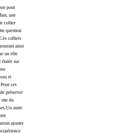
tion pour
Mais, une
e collier
tte question
Ces colliers
assurant ainsi
ue un rôle
 étalée sur
ons
’eau et
. Pour ces
 de préserver
 site du
ises.Un autre
 une
rrait ajouter
l’expérience