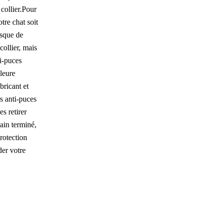
 collier.Pour
tre chat soit
isque de
collier, mais
ti-puces
lleure
bricant et
rs anti-puces
es retirer
bain terminé,
rotection
der votre